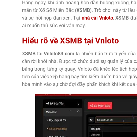
Hằng ngày, khi ánh hoàng hôn dần buông xuống, hà
mắn từ Xổ Số Miền Bắc (
XSMB
). Trò chơi này từ lâ
và sự hồi hộp đan xen. Tại
nhà cái Vnloto
,
XSMB
đượ
ai muốn thử sức với vận may.
Hiểu rõ về XSMB tại Vnloto
XSMB
tại
Vnloto83.com
là phiên bản trực tuyến của
cần rời khỏi nhà. Được tổ chức dưới sự quản lý của 
bằng trong từng kỳ quay. Vnloto đã khéo léo tích h
tiện của việc xếp hàng hay tìm kiếm điểm bán vé giấy.
hòa mình vào sự chờ đợi đầy phấn khích khi kết quả