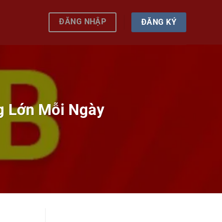
ĐĂNG NHẬP
ĐĂNG KÝ
g Lớn Mỗi Ngày