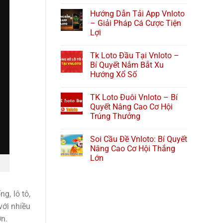
Hướng Dẫn Tải App Vnloto
– Giải Pháp Cá Cược Tiện
Lợi
Tk Loto Đầu Tại Vnloto –
Bí Quyết Nắm Bắt Xu
Hướng Xổ Số
TK Loto Đuôi Vnloto – Bí
Quyết Nâng Cao Cơ Hội
Trúng Thưởng
Soi Cầu Đề Vnloto: Bí Quyết
Nâng Cao Cơ Hội Thắng
Lớn
g, lô tô,
ới nhiều
ơn.