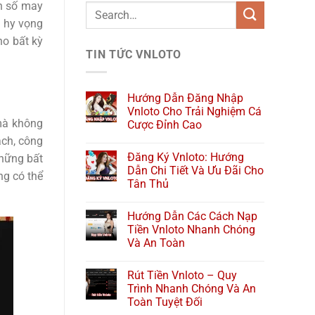
n số may
m hy vọng
ho bất kỳ
TIN TỨC VNLOTO
Hướng Dẫn Đăng Nhập
Vnloto Cho Trải Nghiệm Cá
 mà không
Cược Đỉnh Cao
ạch, công
Đăng Ký Vnloto: Hướng
những bất
Dẫn Chi Tiết Và Ưu Đãi Cho
ng có thể
Tân Thủ
Hướng Dẫn Các Cách Nạp
Tiền Vnloto Nhanh Chóng
Và An Toàn
Rút Tiền Vnloto – Quy
Trình Nhanh Chóng Và An
Toàn Tuyệt Đối