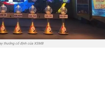
ay thưởng cố định của XSMB