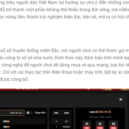
ng triệu người dân Việt Nam lại hướng sự chú ý đến những co
u đã trở thành một phần không thể thiếu trong đời sống, nơi niề
c nâng tầm thành trải nghiệm hiện đại, tiện lợi, mở ra cơ hội c
 xổ số truyền thống miền Bắc, nơi người chơi có thể tham gia
các công ty xổ số nhà nước, hình thức này đảm bảo tính minh b
ợp công nghệ để người chơi dễ dàng mua vé qua mạng, loại bỏ 
 Chỉ với vài thao tác trên điện thoại hoặc máy tính, bất kỳ ai cũ
 được công bố.