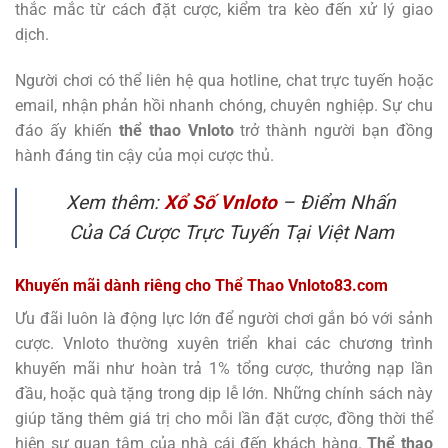
thắc mắc từ cách đặt cược, kiểm tra kèo đến xử lý giao
dịch.
Người chơi có thể liên hệ qua hotline, chat trực tuyến hoặc
email, nhận phản hồi nhanh chóng, chuyên nghiệp. Sự chu
đáo ấy khiến
thể thao Vnloto
trở thành người bạn đồng
hành đáng tin cậy của mọi cược thủ.
Xem thêm:
Xổ Số Vnloto
– Điểm Nhấn
Của Cá Cược Trực Tuyến Tại Việt Nam
Khuyến mãi dành riêng cho Thể Thao Vnloto83.com
Ưu đãi luôn là động lực lớn để người chơi gắn bó với sảnh
cược. Vnloto thường xuyên triển khai các chương trình
khuyến mãi như hoàn trả 1% tổng cược, thưởng nạp lần
đầu, hoặc quà tặng trong dịp lễ lớn. Những chính sách này
giúp tăng thêm giá trị cho mỗi lần đặt cược, đồng thời thể
hiện sự quan tâm của nhà cái đến khách hàng.
Thể thao