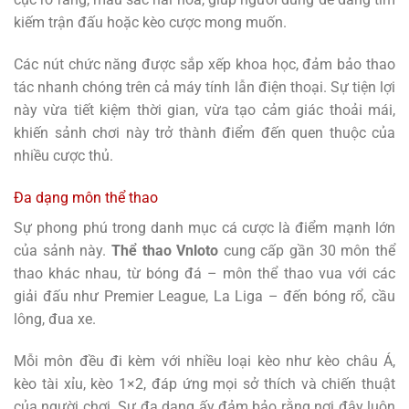
kiếm trận đấu hoặc kèo cược mong muốn.
Các nút chức năng được sắp xếp khoa học, đảm bảo thao
tác nhanh chóng trên cả máy tính lẫn điện thoại. Sự tiện lợi
này vừa tiết kiệm thời gian, vừa tạo cảm giác thoải mái,
khiến sảnh chơi này trở thành điểm đến quen thuộc của
nhiều cược thủ.
Đa dạng môn thể thao
Sự phong phú trong danh mục cá cược là điểm mạnh lớn
của sảnh này.
Thể thao Vnloto
cung cấp gần 30 môn thể
thao khác nhau, từ bóng đá – môn thể thao vua với các
giải đấu như Premier League, La Liga – đến bóng rổ, cầu
lông, đua xe.
Mỗi môn đều đi kèm với nhiều loại kèo như kèo châu Á,
kèo tài xỉu, kèo 1×2, đáp ứng mọi sở thích và chiến thuật
của người chơi. Sự đa dạng ấy đảm bảo rằng nơi đây luôn