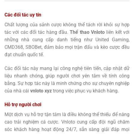
Các đối tác uy tín
Chất lượng của sảnh cược không thể tách rời khỏi sự hợp
tác với các đối tác hàng đầu.
Thể thao Vnloto
liên kết với
những nhà cung cấp danh tiếng như United Gaming,
CMD368, SBOBet, đảm bảo mọi trận đấu và kèo cược đều
đạt chuẩn quốc tế.
Các đối tác này mang lại công nghệ tiên tiến, cập nhật dữ
liệu nhanh chóng, giúp người chơi yên tâm về tính công
bằng. Sự hợp tác này là minh chứng cho sự chuyên nghiệp
của nhà cái
vnloto xyz
trong việc phục vụ khách hàng.
Hỗ trợ người chơi
Một dịch vụ hỗ trợ tận tâm là điều không thể thiếu để nâng
cao trải nghiệm cá cược. Vnloto cung cấp đội ngũ chăm
sóc khách hàng hoạt động 24/7, sẵn sàng giải đáp mọi