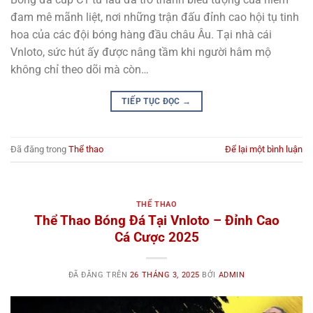
đam mê mãnh liệt, nơi những trận đấu đỉnh cao hội tụ tinh
hoa của các đội bóng hàng đầu châu Âu. Tại nhà cái
Vnloto, sức hút ấy được nâng tầm khi người hâm mộ
không chỉ theo dõi mà còn…
TIẾP TỤC ĐỌC
→
Đã đăng trong
Thể thao
Để lại một bình luận
THỂ THAO
Thể Thao Bóng Đá Tại Vnloto – Đỉnh Cao
Cá Cược 2025
ĐÃ ĐĂNG TRÊN
26 THÁNG 3, 2025
BỞI
ADMIN