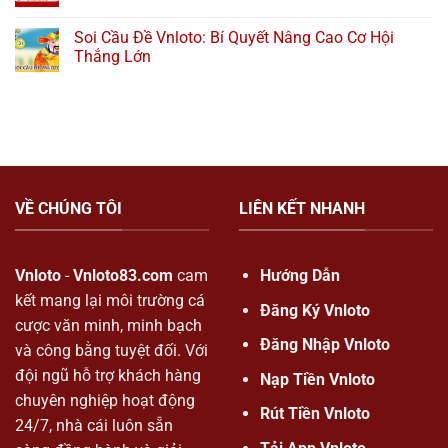
Soi Cầu Đề Vnloto: Bí Quyết Nâng Cao Cơ Hội
Thắng Lớn
VỀ CHÚNG TÔI
LIÊN KẾT NHANH
Vnloto
-
Vnloto83.com
cam
Hướng Dẫn
kết mang lại môi trường cá
Đăng Ký Vnloto
cược văn minh, minh bạch
Đăng Nhập Vnloto
và công bằng tuyệt đối. Với
đội ngũ hỗ trợ khách hàng
Nạp Tiền Vnloto
chuyên nghiệp hoạt động
Rút Tiền Vnloto
24/7, nhà cái luôn sẵn