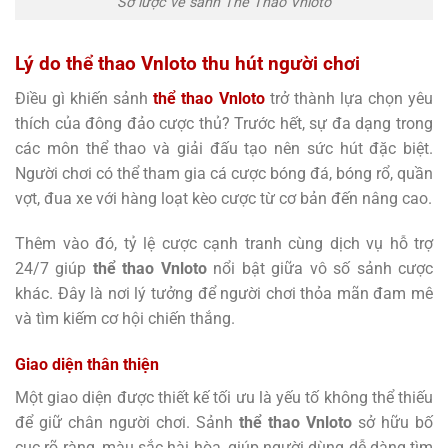
Sơ lược về sảnh Thể Thao Vnloto
Lý do thể thao Vnloto thu hút người chơi
Điều gì khiến sảnh
thể thao Vnloto
trở thành lựa chọn yêu
thích của đông đảo cược thủ? Trước hết, sự đa dạng trong
các môn thể thao và giải đấu tạo nên sức hút đặc biệt.
Người chơi có thể tham gia cá cược bóng đá, bóng rổ, quần
vợt, đua xe với hàng loạt kèo cược từ cơ bản đến nâng cao.
Thêm vào đó, tỷ lệ cược cạnh tranh cùng dịch vụ hỗ trợ
24/7 giúp
thể thao Vnloto
nổi bật giữa vô số sảnh cược
khác. Đây là nơi lý tưởng để người chơi thỏa mãn đam mê
và tìm kiếm cơ hội chiến thắng.
Giao diện thân thiện
Một giao diện được thiết kế tối ưu là yếu tố không thể thiếu
để giữ chân người chơi. Sảnh
thể thao Vnloto
sở hữu bố
cục rõ ràng, màu sắc hài hòa, giúp người dùng dễ dàng tìm