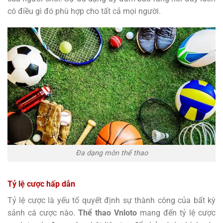
có điều gì đó phù hợp cho tất cả mọi người.
Đa dạng môn thể thao
Tỷ lệ cược hấp dẫn
Tỷ lệ cược là yếu tố quyết định sự thành công của bất kỳ
sảnh cá cược nào.
Thể thao Vnloto
mang đến tỷ lệ cược