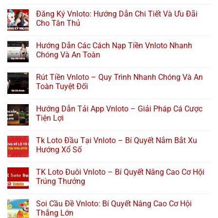
Đăng Ký Vnloto: Hướng Dẫn Chi Tiết Và Ưu Đãi
Cho Tân Thủ
Hướng Dẫn Các Cách Nạp Tiền Vnloto Nhanh
Chóng Và An Toàn
Rút Tiền Vnloto – Quy Trình Nhanh Chóng Và An
Toàn Tuyệt Đối
Hướng Dẫn Tải App Vnloto – Giải Pháp Cá Cược
Tiện Lợi
Tk Loto Đầu Tại Vnloto – Bí Quyết Nắm Bắt Xu
Hướng Xổ Số
TK Loto Đuôi Vnloto – Bí Quyết Nâng Cao Cơ Hội
Trúng Thưởng
Soi Cầu Đề Vnloto: Bí Quyết Nâng Cao Cơ Hội
Thắng Lớn