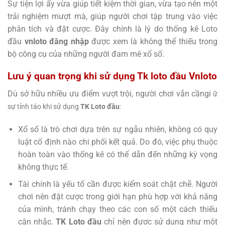
Sự tiện lợi ấy vừa giúp tiết kiệm thời gian, vừa tạo nên một
trải nghiệm mượt mà, giúp người chơi tập trung vào việc
phân tích và đặt cược. Đây chính là lý do thống kê Loto
đầu
vnloto đăng nhập
được xem là không thể thiếu trong
bộ công cụ của những người đam mê xổ số.
Lưu ý quan trọng khi sử dụng Tk loto đầu Vnloto
Dù sở hữu nhiều ưu điểm vượt trội, người chơi vẫn cầngi
ữ
sự tỉnh táo khi sử dụng
TK Loto đầu
:
Xổ số là trò chơi dựa trên sự ngẫu nhiên, không có quy
luật cố định nào chi phối kết quả. Do đó, việc phụ thuộc
hoàn toàn vào thống kê có thể dẫn đến những kỳ vọng
không thực tế.
Tài chính là yếu tố cần được kiểm soát chặt chẽ. Người
chơi nên đặt cược trong giới hạn phù hợp với khả năng
của mình, tránh chạy theo các con số một cách thiếu
cân nhắc.
TK Loto đầu
chỉ nên được sử dụng như một