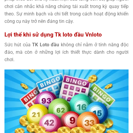
chơi cân nhắc khả năng chúng tái xuất trong kỳ quay tiếp
theo. Sự minh bạch và chi tiết trong cách hoạt động khiến
công cụ này trở nên đáng tin cậy.
Lợi thế khi sử dụng Tk loto đầu Vnloto
Sức hút của
TK Loto đầu
không chỉ nằm ở tính năng độc
đáo, mà còn ở những lợi ích thiết thực dành cho người
chơi.