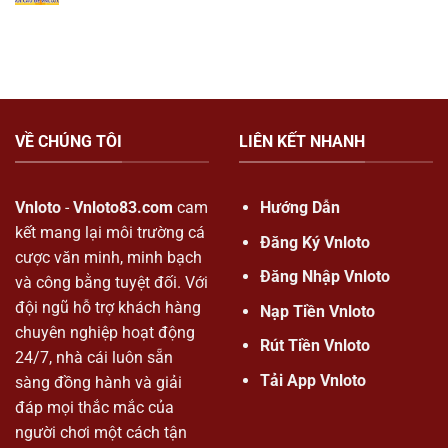
VỀ CHÚNG TÔI
LIÊN KẾT NHANH
Vnloto
-
Vnloto83.com
cam
Hướng Dẫn
kết mang lại môi trường cá
Đăng Ký Vnloto
cược văn minh, minh bạch
Đăng Nhập Vnloto
và công bằng tuyệt đối. Với
đội ngũ hỗ trợ khách hàng
Nạp Tiền Vnloto
chuyên nghiệp hoạt động
Rút Tiền Vnloto
24/7, nhà cái luôn sẵn
Tải App Vnloto
sàng đồng hành và giải
đáp mọi thắc mắc của
người chơi một cách tận