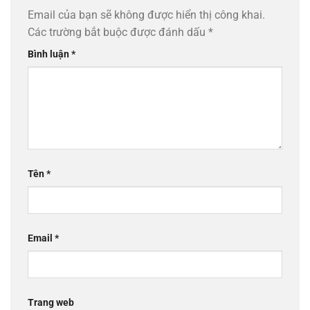
Email của bạn sẽ không được hiển thị công khai.
Các trường bắt buộc được đánh dấu
*
Bình luận
*
Tên
*
Email
*
Trang web