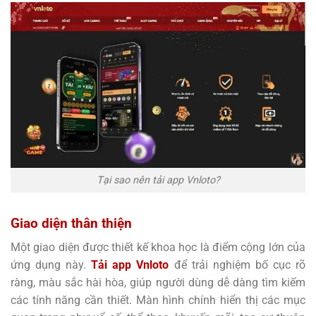
Tại sao nên tải app Vnloto?
Giao diện thân thiện
Một giao diện được thiết kế khoa học là điểm cộng lớn của
ứng dụng này.
Tải app Vnloto
để trải nghiệm bố cục rõ
ràng, màu sắc hài hòa, giúp người dùng dễ dàng tìm kiếm
các tính năng cần thiết. Màn hình chính hiển thị các mục