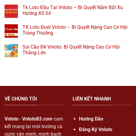
Tk Loto Đầu Tại Vnloto – Bí Quyết Nắm Bắt Xu
Hướng Xổ Số
TK Loto Đuôi Vnloto – Bí Quyết Nâng Cao Cơ Hội
Trúng Thưởng
Soi Cầu Đề Vnloto: Bí Quyết Nâng Cao Cơ Hội
Thắng Lớn
VỀ CHÚNG TÔI
LIÊN KẾT NHANH
Vnloto
-
Vnloto83.com
cam
Hướng Dẫn
kết mang lại môi trường cá
Đăng Ký Vnloto
cược văn minh, minh bạch