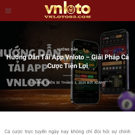
Chuyển
đến
nội
dung
HƯỚNG DẪN
Hướng Dẫn Tải App Vnloto – Giải Pháp Cá
Cược Tiện Lợi
ĐÃ ĐĂNG TRÊN
30 THÁNG 3, 2025
BỞI
ADMIN
Cá cược trực tuyến ngày nay không chỉ đòi hỏi sự chính