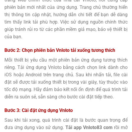
phiên bản mới nhất của ứng dụng. Trang chủ thường hiển
thị thông tin cập nhật, hướng dẫn chi tiết để bạn dễ dàng
tìm thấy link tải phù hợp. Việc sử dụng nguồn chính thức
giúp tránh rủi ro từ các phần mềm giả mạo, bảo vệ thiết bị
của bạn.
Bước 2: Chọn phiên bản Vnloto tải xuống tương thích
Mỗi thiết bị yêu cầu một phiên bản ứng dụng tương thích
riêng. Tải ứng dụng Vnloto bằng cách chọn link dành cho
iOS hoặc Android trên trang chủ. Sau khi nhấn tải, file cài
đặt sẽ được tải xuống thiết bị trong vài giây, tùy thuộc vào
tốc độ mạng. Hãy đảm bảo kết nối ổn định để quá trình tải
diễn ra suôn sẻ, sẵn sàng cho bước cài đặt tiếp theo.
Bước 3: Cài đặt ứng dụng Vnloto
Sau khi tải xong, quá trình cài đặt là bước quan trọng để
đưa ứng dụng vào sử dụng.
Tải app Vnloto83 com
rồi mở