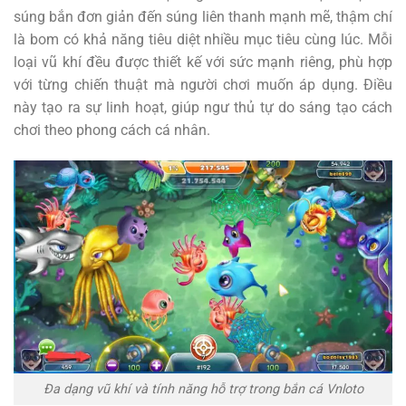
súng bắn đơn giản đến súng liên thanh mạnh mẽ, thậm chí
là bom có khả năng tiêu diệt nhiều mục tiêu cùng lúc. Mỗi
loại vũ khí đều được thiết kế với sức mạnh riêng, phù hợp
với từng chiến thuật mà người chơi muốn áp dụng. Điều
này tạo ra sự linh hoạt, giúp ngư thủ tự do sáng tạo cách
chơi theo phong cách cá nhân.
Đa dạng vũ khí và tính năng hỗ trợ trong bắn cá Vnloto