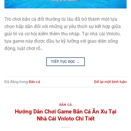
Trò chơi bắn cá đổi thưởng từ lâu đã trở thành một lựa
chọn hấp dẫn đối với những ai yêu thích sự kết hợp giữa
giải trí và cơ hội kiếm thêm thu nhập. Tại nhà cái Vnloto,
tựa game này được đầu tư kỹ lưỡng với giao diện sống
động, luật chơi rõ…
TIẾP TỤC ĐỌC
→
Đã đăng trong
Bắn cá
Để lại một bình luận
BẮN CÁ
Hướng Dẫn Chơi Game Bắn Cá Ăn Xu Tại
Nhà Cái Vnloto Chi Tiết