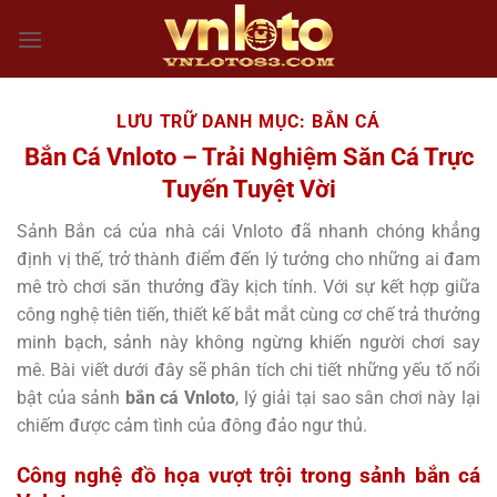
Chuyển
đến
nội
dung
LƯU TRỮ DANH MỤC:
BẮN CÁ
Bắn Cá Vnloto – Trải Nghiệm Săn Cá Trực
Tuyến Tuyệt Vời
Sảnh Bắn cá của nhà cái Vnloto đã nhanh chóng khẳng
định vị thế, trở thành điểm đến lý tưởng cho những ai đam
mê trò chơi săn thưởng đầy kịch tính. Với sự kết hợp giữa
công nghệ tiên tiến, thiết kế bắt mắt cùng cơ chế trả thưởng
minh bạch, sảnh này không ngừng khiến người chơi say
mê. Bài viết dưới đây sẽ phân tích chi tiết những yếu tố nổi
bật của sảnh
bắn cá Vnloto
, lý giải tại sao sân chơi này lại
chiếm được cảm tình của đông đảo ngư thủ.
Công nghệ đồ họa vượt trội trong sảnh bắn cá